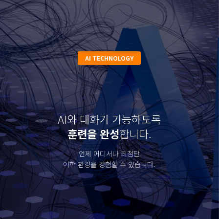
영어 하나 바꿨을 뿐인데,
전 과목 성적이 바뀝니다.
단순 공부가 아닌 '말하는
훈련'이 뇌를 깨웁니다.
AI TECHNOLOGY
✔
학습 자신감:
영어가 터지면 공부에 속도가 붙습
니다.
AI와 대화가 가능하도록
훈련을 완성
합니다.
언제 어디서나 최첨단
어학 환경을 경험할 수 있습니다.